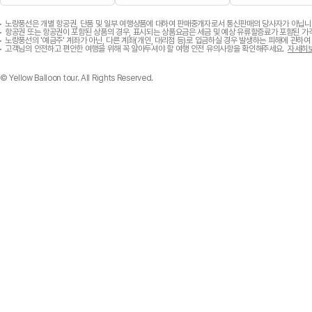
소
소
소
비
비
비
노랑풍선은 개별 항공권, 단품 및 일부 여행상품에 대하여 판매중개자로서 통신판매의 당사자가 아닙니다
항공권 또는 항공권이 포함된 상품의 경우, 표시되는 상품요금은 세금 및 예상 유류할증료가 포함된 가격
자
자
자
노랑풍선의 '예금주' 계좌가 아닌, 다른 계좌(개인, 대리점 등)로 입금하실 경우 발생하는 피해에 관
고객님의 안전하고 편안한 여행을 위해 꼭 알아두셔야 할 여행 안전 유의사항을 확인해주세요.
자세히
중
중
중
심
심
심
경
경
경
© Yellow Balloon tour. All Rights Reserved.
영
영
영
명
국
공
예
무
정
의
총
거
전
리
래
당
표
위
표
창
원
창
장
장
표
창