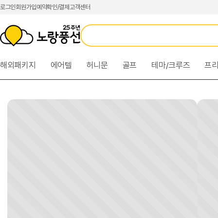
본
카
로
로그인
회원가입
예약확인/결제
고객센터
문
테
그
바
고
인
로
리
메
가
메
뉴
기
뉴
바
해외패키지
에어텔
허니문
골프
테마/크루즈
프
바
로
로
가
가
기
기