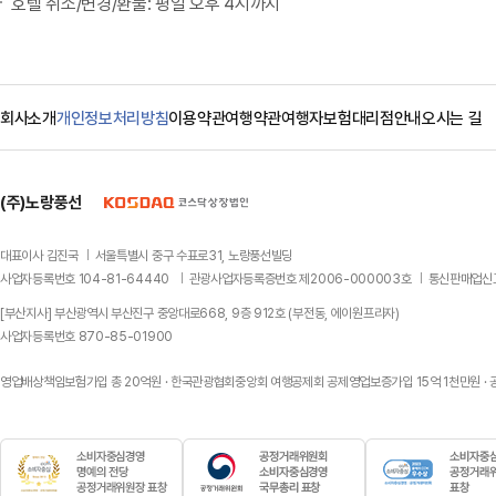
호텔 취소/변경/환불: 평일 오후 4시까지
회사소개
개인정보처리방침
이용약관
여행약관
여행자보험
대리점안내
오시는 길
(주)노랑풍선
대표이사 김진국
서울특별시 중구 수표로31, 노랑풍선빌딩
사업자등록번호 104-81-64440
관광사업자등록증번호 제2006-000003호
통신판매업신고
[부산지사] 부산광역시 부산진구 중앙대로668, 9층 912호 (부전동, 에이원프라자)
사업자등록번호 870-85-01900
영업배상책임보험가입 총 20억원 · 한국관광협회중앙회 여행공제회 공제영업보증가입 15억 1천만원 ·