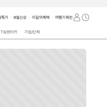
마
최
급특가
8월신상
이달의혜택
여행기획전
이
근
페
본
KTX/렌터카
기업/단체
이
지