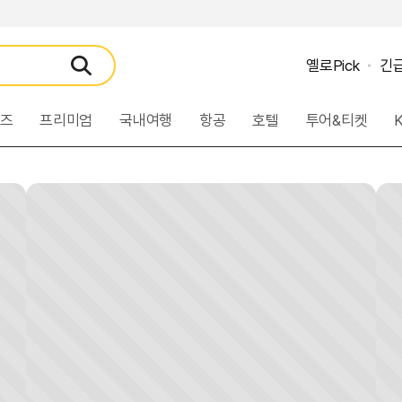
옐로Pick
긴
검
색
루즈
프리미엄
국내여행
항공
호텔
투어&티켓