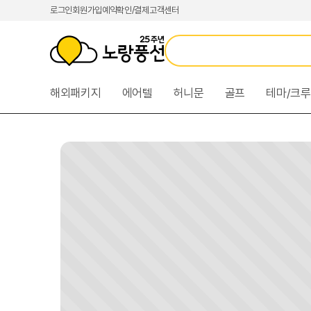
본
카
로
로그인
회원가입
예약확인/결제
고객센터
문
테
그
바
고
인
로
리
메
가
메
뉴
기
뉴
바
해외패키지
에어텔
허니문
골프
테마/크
바
로
로
가
가
기
기